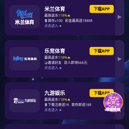
清廉新宝gg丨 劳动节前话清廉 风清气正过“廉”节
节日倡廉·“端午”廉洁过节提醒
清廉新宝gg丨心之所向 一路直行
清廉新宝gg丨最是清风传家远
节日倡廉·“五一”廉洁过节提示
新宝gg集团纪委廉洁文明过节提醒