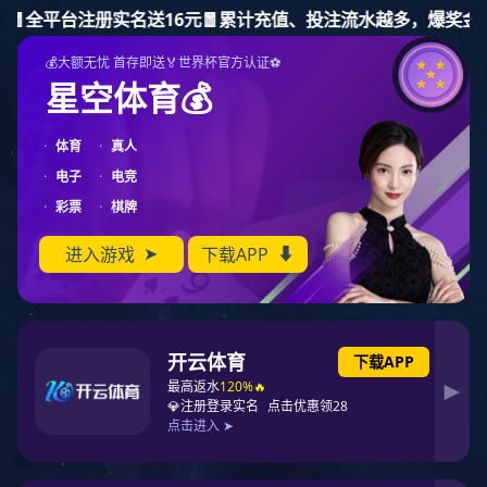
新宝gg
纪检监察
新宝gg集团致力于廉洁、诚信、阳光、公正的企业环境。新宝gg 对
于任何贪腐、舞弊的行为都秉持“零容忍”的态度，对集团内发现的违
反中央八项规定精神和“四风”问题，新宝gg 坚决打击。欢迎广大群
众积极监督、如实举报。
纪检动态
信访举报
廉政宣教
播放
新宝gg集团纪委廉洁文明过节提醒